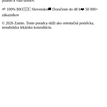
priamo k vám domov.
🌱 100% BIO
🇸🇰 Slovensko
🚚 Doručenie do 48 h
❤️ 50 000+
zákazníkov
©
2026
Zamio. Tento poradca slúži ako orientačná pomôcka,
nenahrádza lekársku konzultáciu.